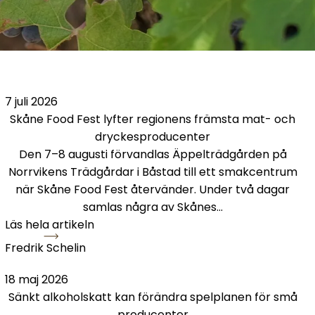
Skåne Food Fest lyfter regionens främsta mat- och dr
7 juli 2026
Skåne Food Fest lyfter regionens främsta mat- och
dryckesproducenter
Den 7–8 augusti förvandlas Äppelträdgården på
Norrvikens Trädgårdar i Båstad till ett smakcentrum
när Skåne Food Fest återvänder. Under två dagar
samlas några av Skånes…
Läs hela artikeln
Fredrik Schelin
 från 27 länder samlades
Sänkt alkoholskatt kan förändra spelplanen för små pr
18 maj 2026
Sänkt alkoholskatt kan förändra spelplanen för små
producenter