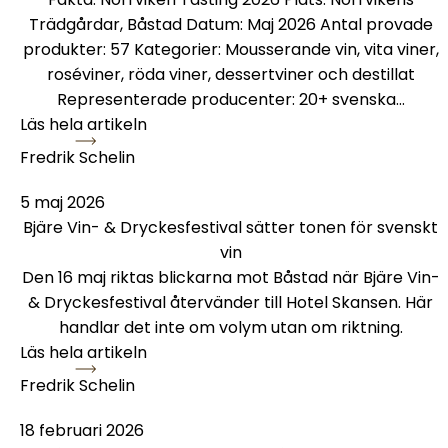
Trädgårdar, Båstad Datum: Maj 2026 Antal provade
produkter: 57 Kategorier: Mousserande vin, vita viner,
roséviner, röda viner, dessertviner och destillat
Representerade producenter: 20+ svenska…
Läs hela artikeln
Fredrik Schelin
Bjäre Vin- & Dryckesfestival sätter tonen för svenskt v
5 maj 2026
Bjäre Vin- & Dryckesfestival sätter tonen för svenskt
vin
Den 16 maj riktas blickarna mot Båstad när Bjäre Vin-
& Dryckesfestival återvänder till Hotel Skansen. Här
handlar det inte om volym utan om riktning.
Läs hela artikeln
Fredrik Schelin
Vingården i Klagshamn öppnar gårdsbutik
18 februari 2026