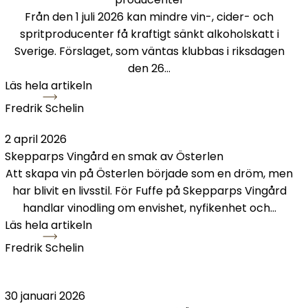
Från den 1 juli 2026 kan mindre vin-, cider- och
spritproducenter få kraftigt sänkt alkoholskatt i
Sverige. Förslaget, som väntas klubbas i riksdagen
den 26…
Läs hela artikeln
Fredrik Schelin
Skepparps Vingård en smak av Österlen
2 april 2026
Skepparps Vingård en smak av Österlen
Att skapa vin på Österlen började som en dröm, men
har blivit en livsstil. För Fuffe på Skepparps Vingård
handlar vinodling om envishet, nyfikenhet och…
Läs hela artikeln
Fredrik Schelin
Sommarens stora vinäventyr på Österlen
30 januari 2026