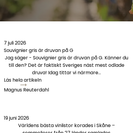
Souvignier gris är druvan på G
7 juli 2026
Souvignier gris är druvan på G
Jag säger - Souvignier gris är druvan på G. Känner du
till den? Det är faktiskt Sveriges näst mest odlade
druva! Idag tittar vi närmare…
Läs hela artikeln
Magnus Reuterdahl
Världens bästa vinlistor korades i Skåne – sommelierer
19 juni 2026
Världens bästa vinlistor korades i Skåne –
sommelierer från 27 länder samlades