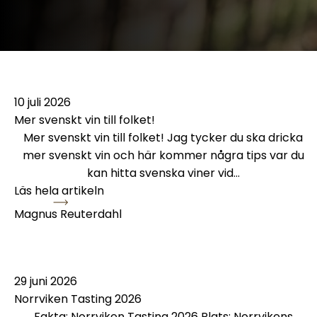
Mer svenskt vin till folket!
10 juli 2026
Mer svenskt vin till folket!
Mer svenskt vin till folket! Jag tycker du ska dricka
mer svenskt vin och här kommer några tips var du
kan hitta svenska viner vid…
Läs hela artikeln
Magnus Reuterdahl
Norrviken Tasting 2026
29 juni 2026
Norrviken Tasting 2026
Fakta: Norrviken Tasting 2026 Plats: Norrvikens