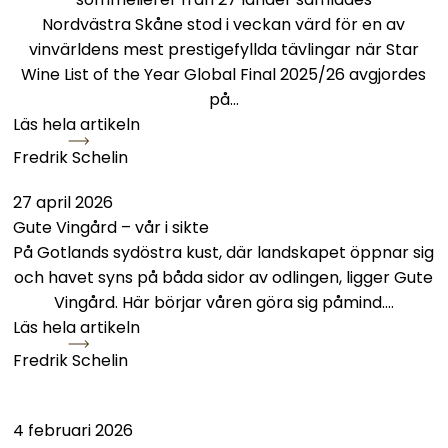
Nordvästra Skåne stod i veckan värd för en av
vinvärldens mest prestigefyllda tävlingar när Star
Wine List of the Year Global Final 2025/26 avgjordes
på…
Läs hela artikeln
Fredrik Schelin
in
Gute Vingård – vår i sikte
27 april 2026
Gute Vingård – vår i sikte
På Gotlands sydöstra kust, där landskapet öppnar sig
och havet syns på båda sidor av odlingen, ligger Gute
Vingård. Här börjar våren göra sig påmind.…
Läs hela artikeln
Fredrik Schelin
Svenska Dryckesfestivalen tillbaka i helgen
4 februari 2026