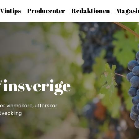
Vintips
Producenter
Redaktionen
Magasi
Vinsverige
er vinmakare, utforskar
tveckling.