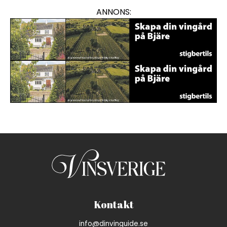
ANNONS:
En annons för viner med var
En annons för viner med var
Kontakt
info@dinvinguide.se