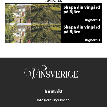
ANNONS:
En annons för viner med var
En annons för viner med var
Kontakt
info@dinvinguide.se