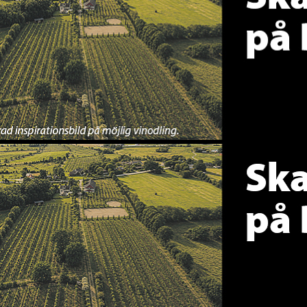
En annons för viner med var
En annons för viner med var