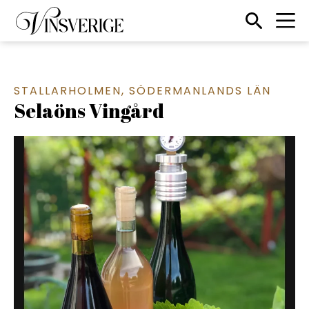
Till startsidan
Sökikon
STALLARHOLMEN
,
SÖDERMANLANDS LÄN
Selaöns Vingård