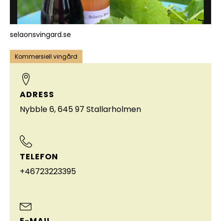
selaonsvingard.se
Kommersiell vingård
ADRESS
Nybble 6, 645 97 Stallarholmen
TELEFON
+46723223395
E-MAIL