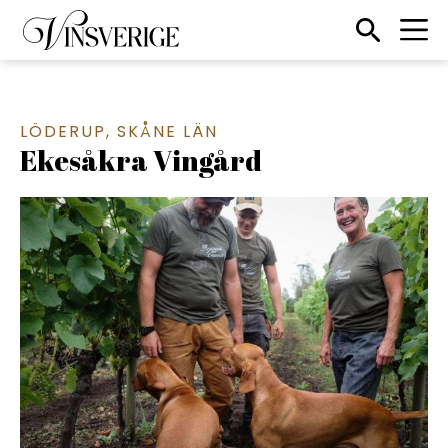
Till startsidan
Sökikon
LÖDERUP
,
SKÅNE LÄN
Ekesåkra Vingård