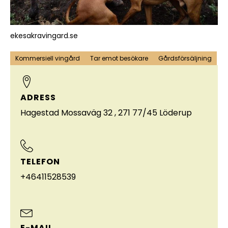
ekesakravingard.se
Kommersiell vingård
Tar emot besökare
Gårdsförsäljning
ADRESS
Hagestad Mossaväg 32 , 271 77/45 Löderup
TELEFON
+46411528539
E-MAIL