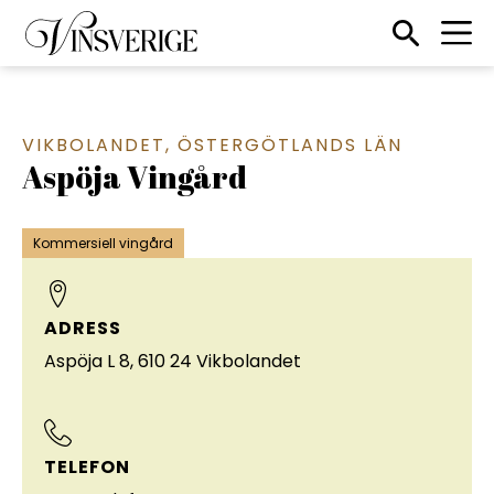
Till startsidan
Sökikon
VIKBOLANDET
,
ÖSTERGÖTLANDS LÄN
Aspöja Vingård
Kommersiell vingård
ADRESS
Aspöja L 8, 610 24 Vikbolandet
TELEFON